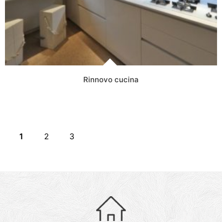
Rinnovo cucina
NE
1
2
3