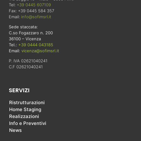
Tel:
+39 0445 607109
Fax: +39 0445 584 357
Email:
info@sofimsrl.it
Sede staccata:
C.so Fogazzaro n. 200
36100 – Vicenza
Tel.:
+39 0444 043185
Email:
vicenza@sofimsrl.it
P. IVA 02621040241
C.F 02621040241
SERVIZI
Ristrutturazioni
Home Staging
Realizzazioni
Info e Preventivi
News