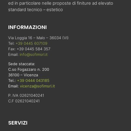
ed in particolare nelle proposte di finiture ad elevato
standard tecnico – estetico
INFORMAZIONI
Via Loggia 16 – Malo – 36034 (VI)
Tel:
+39 0445 607109
Fax: +39 0445 584 357
Email:
info@sofimsrl.it
Sede staccata:
C.so Fogazzaro n. 200
36100 – Vicenza
Tel.:
+39 0444 043185
Email:
vicenza@sofimsrl.it
P. IVA 02621040241
C.F 02621040241
SERVIZI