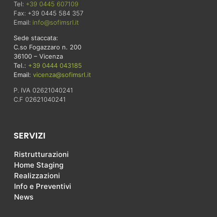
Tel:
+39 0445 607109
Fax: +39 0445 584 357
Email:
info@sofimsrl.it
Sede staccata:
C.so Fogazzaro n. 200
36100 – Vicenza
Tel.:
+39 0444 043185
Email:
vicenza@sofimsrl.it
P. IVA 02621040241
C.F 02621040241
SERVIZI
Ristrutturazioni
Home Staging
Realizzazioni
Info e Preventivi
News