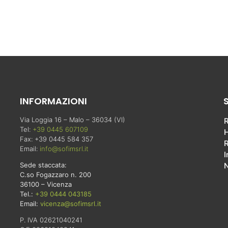
INFORMAZIONI
Via Loggia 16 – Malo – 36034 (VI)
R
Tel:
+39 0445 607109
Fax: +39 0445 584 357
R
Email:
info@sofimsrl.it
I
Sede staccata:
C.so Fogazzaro n. 200
36100 – Vicenza
Tel.:
+39 0444 043185
Email:
vicenza@sofimsrl.it
P. IVA 02621040241