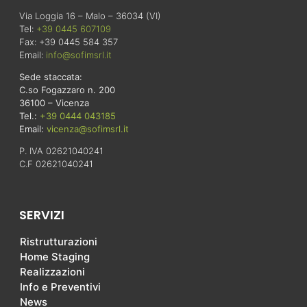
Via Loggia 16 – Malo – 36034 (VI)
Tel:
+39 0445 607109
Fax: +39 0445 584 357
Email:
info@sofimsrl.it
Sede staccata:
C.so Fogazzaro n. 200
36100 – Vicenza
Tel.:
+39 0444 043185
Email:
vicenza@sofimsrl.it
P. IVA 02621040241
C.F 02621040241
SERVIZI
Ristrutturazioni
Home Staging
Realizzazioni
Info e Preventivi
News